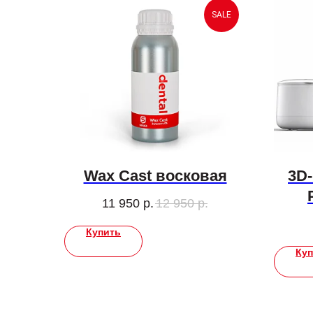
SALE
Wax Cast восковая
3D-
11 950
р.
12 950
р.
Купить
Куп