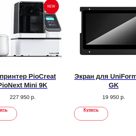
NEW
принтер PioCreat
Экран для UniForm
PioNext Mini 9K
GK
227 950
р.
19 950
р.
ить
Купить