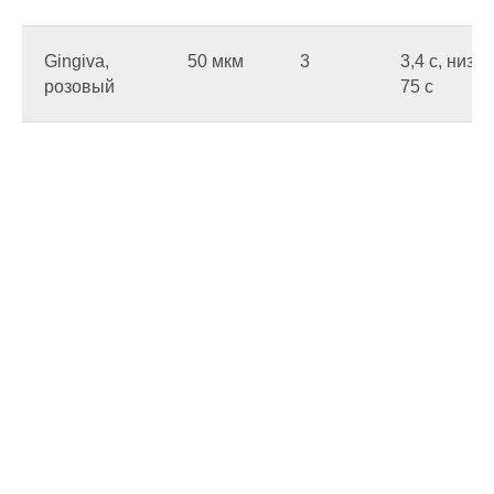
Gingiva,
50 мкм
3
3,4 c, низ
розовый
75 c