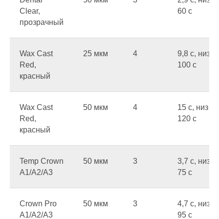
Clear,
60 c
прозрачный
Wax Cast
25 мкм
4
9,8 c, низ
Red,
100 c
красный
Wax Cast
50 мкм
4
15 c, низ
Red,
120 c
красный
Temp Crown
50 мкм
3
3,7 c, низ
A1/A2/A3
75 c
Crown Pro
50 мкм
3
4,7 c, низ
A1/A2/A3
95 c