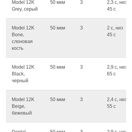
Model 12K
50 мкм
3
2,3 c, низ
Grey, серый
45 c
Model 12K
50 мкм
3
2 c, низ
Bone,
45 c
слоновая
кость
Model 12K
50 мкм
3
2,9 c, низ
Black,
65 c
черный
Model 12K
50 мкм
3
2,4 c, низ
Beige,
55 c
бежевый
Dental
50 мкм
3
2,9 c, низ