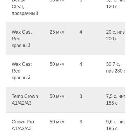
Clear,
120 c
прозрачный
Wax Cast
25 мкм
4
20 c, низ
Red,
200 c
красный
Wax Cast
50 мкм
4
30,7 c,
Red,
низ 280 c
красный
Temp Crown
50 мкм
3
7,5 c, низ
A1/A2/A3
155 c
Crown Pro
50 мкм
3
9,6 c, низ
A1/A2/A3
195 c