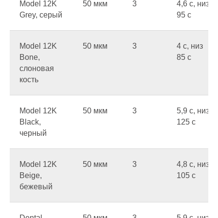
Model 12K
50 мкм
3
4,6 c, низ
Grey, серый
95 c
Model 12K
50 мкм
3
4 c, низ
Bone,
85 c
слоновая
кость
Model 12K
50 мкм
3
5,9 c, низ
Black,
125 c
черный
Model 12K
50 мкм
3
4,8 c, низ
Beige,
105 c
бежевый
Dental
50 мкм
3
5,9 c, низ