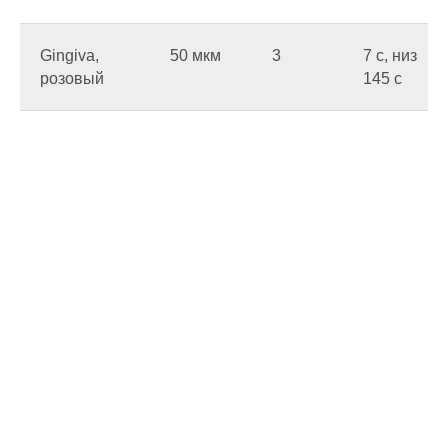
Gingiva,
50 мкм
3
7 c, низ
розовый
145 c