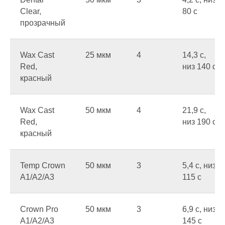
Clear,
80 c
прозрачный
Wax Cast
25 мкм
4
14,3 c,
Red,
низ 140 c
красный
Wax Cast
50 мкм
4
21,9 c,
Red,
низ 190 c
красный
Temp Crown
50 мкм
3
5,4 c, низ
A1/A2/A3
115 c
Crown Pro
50 мкм
3
6,9 c, низ
A1/A2/A3
145 c