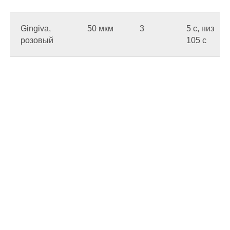
Gingiva,
50 мкм
3
5 c, низ
розовый
105 c