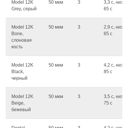
Model 12K
50 мкм
3
3,3 c, низ
Grey, серый
65 c
Model 12K
50 мкм
3
2,9 c, низ
Bone,
65 c
слоновая
кость
Model 12K
50 мкм
3
4,2 c, низ
Black,
85 c
черный
Model 12K
50 мкм
3
3,5 c, низ
Beige,
75 c
бежевый
Dental
50 мкм
3
4,2 c, низ