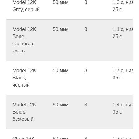
Model 12K
50 мкм
3
1.3 c, низ
Grey, серый
25 c
Model 12K
50 мкм
3
1.1 c, низ
Bone,
25 c
слоновая
кость
Model 12K
50 мкм
3
1.7 c, низ
Black,
35 c
черный
Model 12K
50 мкм
3
1.4 c, низ
Beige,
35 c
бежевый
Clear 16К,
50 мкм
3
1.7 c, низ