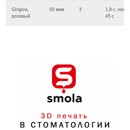
Gingiva,
50 мкм
3
1,9 c, низ
розовый
45 c