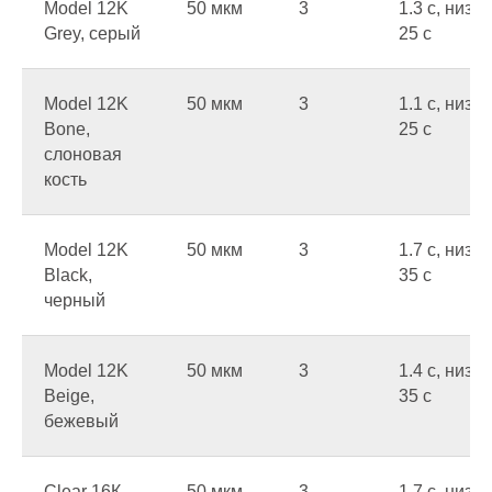
Model 12K
50 мкм
3
1.3 c, низ
Grey, серый
25 c
Model 12K
50 мкм
3
1.1 c, низ
Bone,
25 c
слоновая
кость
Model 12K
50 мкм
3
1.7 c, низ
Black,
35 c
черный
Model 12K
50 мкм
3
1.4 c, низ
Beige,
35 c
бежевый
Clear 16К,
50 мкм
3
1.7 c, низ