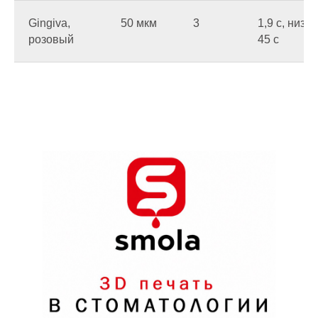
Gingiva,
50 мкм
3
1,9 c, низ
розовый
45 c