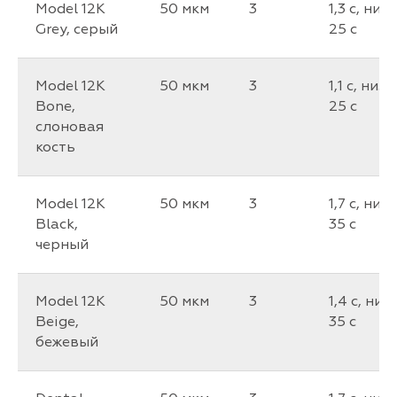
Model 12K
50 мкм
3
1,3 c, низ
Grey, серый
25 c
Model 12K
50 мкм
3
1,1 c, низ
Bone,
25 c
слоновая
кость
Model 12K
50 мкм
3
1,7 c, низ
Black,
35 c
черный
Model 12K
50 мкм
3
1,4 c, низ
Beige,
35 c
бежевый