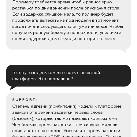
Полимеру требуется время чтобы равномерно
растечься по дну ванночки после опускания стола.
Если задержка слишком мала, то полимер будет
продолжать вытекать из под модели в тот момент,
когда печать следующего слоя уже началась. Чтобы
получить ровную боковую поверхность, увеличьте
время задержки до 5 секунд и повторите печать.
Готовую модель тяжело снять с печатной
платформы. Это нормально?
SUPPORT:
Степень адгезии (прилипания) модели к платформе
зависит от времени засветки первых слоев
(базовых), которые так же называют крепежными.
Чем больше время засветки - тем сильнее модель
пристанет к платформе. Уменьшите время засветки
базовых слоев на 20% и повторите печать. Однако,