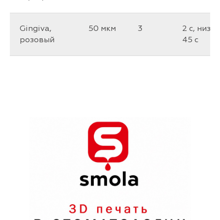
Gingiva,
50 мкм
3
2 c, низ
розовый
45 c