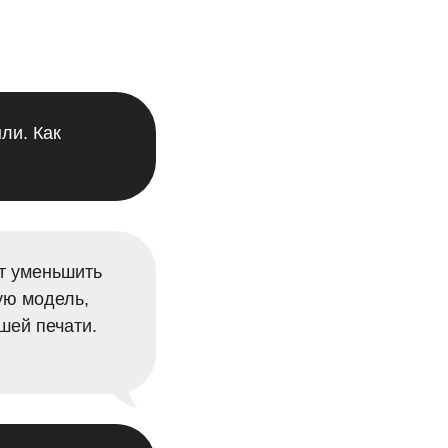
ли. Как
т уменьшить
ую модель,
шей печати.