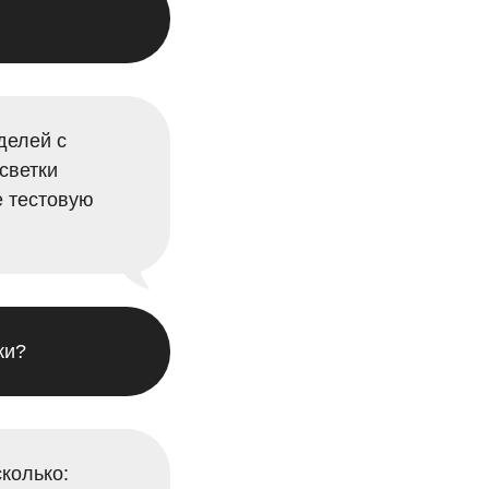
делей с
светки
е тестовую
ки?
колько: