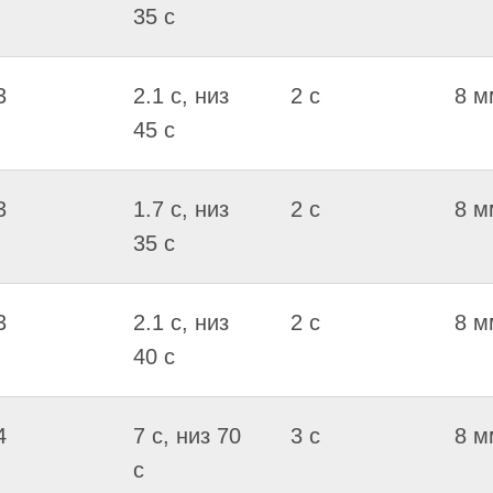
35 c
3
2.1 c, низ
2 c
8 м
45 c
3
1.7 c, низ
2 c
8 м
35 c
3
2.1 c, низ
2 c
8 м
40 c
4
7 c, низ 70
3 c
8 м
c