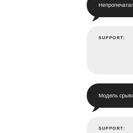
Непропечатал
SUPPORT:
Модель срыва
SUPPORT: