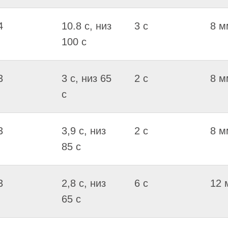
4
10.8 c, низ
3 c
8 м
100 c
3
3 c, низ 65
2 c
8 м
c
3
3,9 c, низ
2 c
8 м
85 c
3
2,8 c, низ
6 c
12 
65 c