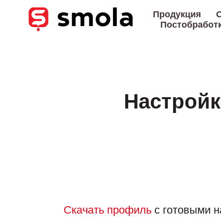
Продукция
О
Постобработ
Настройки
Скачать профиль
с готовыми н