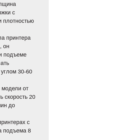
олщина
ржки с
 и плотностью
ла принтера
, он
ри подъеме
вать
 углом 30-60
 модели от
ь скорость 20
мин до
ринтерах с
а подъема 8