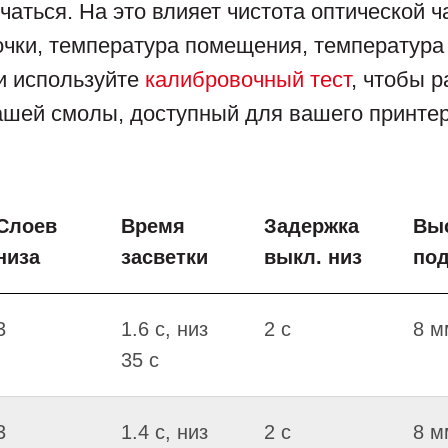
аться. На это влияет чистота оптической ч
чки, температура помещения, температура
и используйте
калибровочный тест
, чтобы 
ашей смолы, доступный для вашего принтер
Слоев
Время
Задержка
Вы
низа
засветки
выкл. низ
по
3
1.6 c, низ
2 c
8 м
35 c
3
1.4 c, низ
2 c
8 м