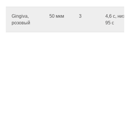
Gingiva,
50 мкм
3
4,6 c, низ
розовый
95 c