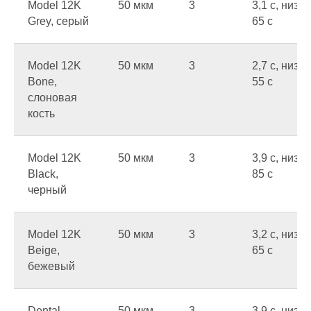
Model 12K
50 мкм
3
3,1 c, низ
Grey, серый
65 c
Model 12K
50 мкм
3
2,7 c, низ
Bone,
55 c
слоновая
кость
Model 12K
50 мкм
3
3,9 c, низ
Black,
85 c
черный
Model 12K
50 мкм
3
3,2 c, низ
Beige,
65 c
бежевый
Dental
50 мкм
3
3,9 c, низ