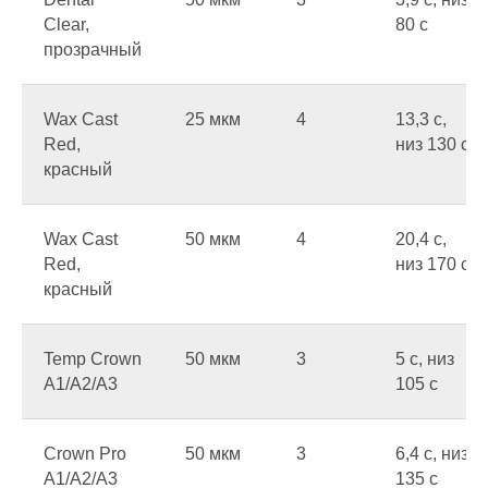
Clear,
80 c
прозрачный
Wax Cast
25 мкм
4
13,3 c,
Red,
низ 130 c
красный
Wax Cast
50 мкм
4
20,4 c,
Red,
низ 170 c
красный
Temp Crown
50 мкм
3
5 c, низ
A1/A2/A3
105 c
Crown Pro
50 мкм
3
6,4 c, низ
A1/A2/A3
135 c