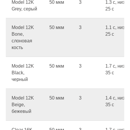
Model 12K
50 мкм
3
1.3 c, низ
Grey, серый
25 c
Model 12K
50 мкм
3
1.1 c, низ
Bone,
25 c
слоновая
кость
Model 12K
50 мкм
3
1.7 c, низ
Black,
35 c
черный
Model 12K
50 мкм
3
1.4 c, низ
Beige,
35 c
бежевый
Clear 16К,
50 мкм
3
1.7 c, низ