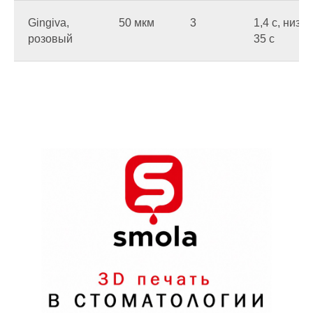
Gingiva,
50 мкм
3
1,4 c, низ
розовый
35 c