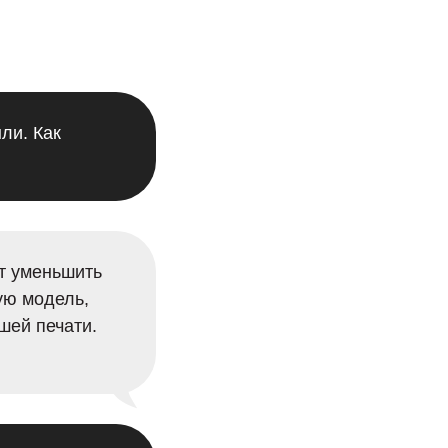
ли. Как
т уменьшить
ую модель,
шей печати.