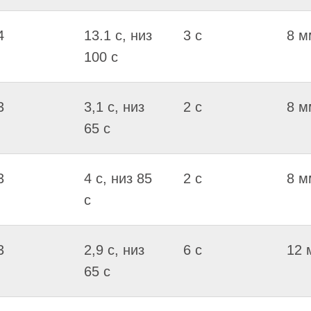
4
13.1 c, низ
3 c
8 м
100 c
3
3,1 c, низ
2 c
8 м
65 c
3
4 c, низ 85
2 c
8 м
c
3
2,9 c, низ
6 c
12 
65 c