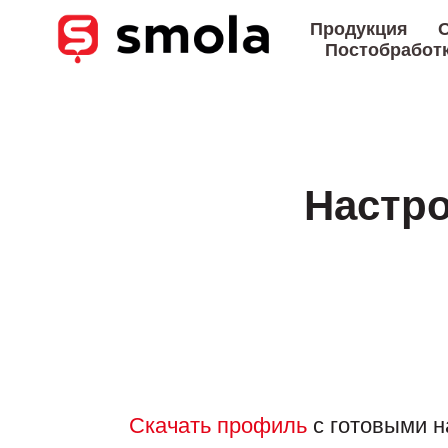
Продукция
О
Постобработ
Настро
Скачать профиль
с готовыми н