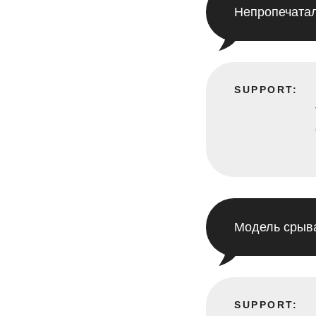
Непропечатал
SUPPORT:
Модель срыва
SUPPORT: