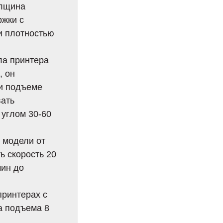
олщина
ржки с
 и плотностью
ла принтера
, он
ри подъеме
вать
 углом 30-60
 модели от
ь скорость 20
мин до
ринтерах с
а подъема 8