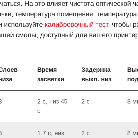
аться. На это влияет чистота оптической ч
чки, температура помещения, температура
и используйте
калибровочный тест
, чтобы 
ашей смолы, доступный для вашего принтер
Слоев
Время
Задержка
Вы
низа
засветки
выкл. низ
по
3
2 c, низ 45
2 c
8 м
c
3
1.7 c, низ
2 c
8 м