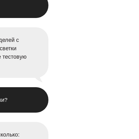
делей с
светки
е тестовую
ки?
колько: